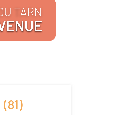
DU TARN
VENUE
(81)