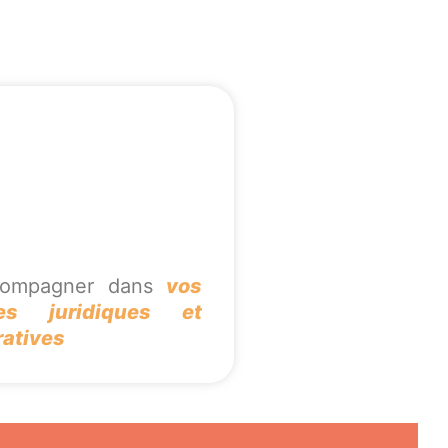
compagner dans
vos
es juridiques et
ratives