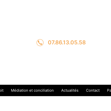
07.86.13.05.58
it
Médiation et conciliation
Actualités
Contact
Pa